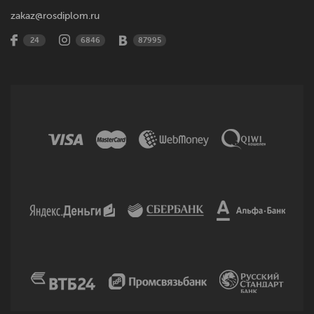
zakaz@rosdiplom.ru
24
6846
87995