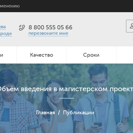
именению
ва
8 800 555 05 66
перезвоните мне
ороде
ии
Качество
Сроки
бъём введения в магистерском проек
Главная
/
Публикации