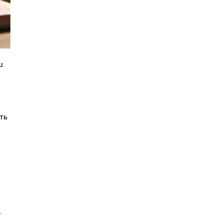
ш
ть
–