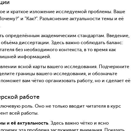
ции
кое и краткое изложение исследуемой проблемы. Ваше
Почему?" и "Как?". Разъяснение актуальности темы и её
.
ть определённым академическим стандартам. Введение,
о объёма диссертации. Здесь важно соблюдать баланс:
ателя без необходимого контекста, в то время как
 лишней информацией.
авлении ясной карты вашего исследования. Подчеркните
делите границы вашего исследования, и обозначьте
поможет вам чётко организовать работу, но и сделает её
ерской работе
лючевую роль. Оно не только вводит читателя в курс
ент всей работы.
ы и её актуальность
. Здесь важно чётко и ясно
почему эта проблема заслуживает внимания. Показать