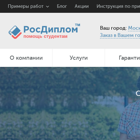
Примеры работ
Блог
Акции
Инструкция по пр
Ваш город:
Моск
Заказ в Вашем г
О компании
Услуги
Гарант
О