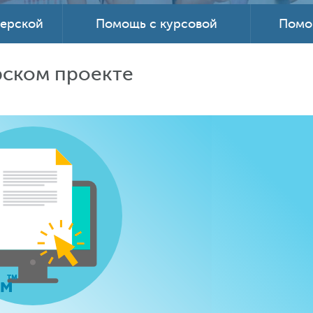
терской
Помощь с курсовой
Помо
рском проекте