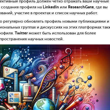
ективный профиль должен чётко отражать ваши научные
с создания профиля на
LinkedIn
или
ResearchGate
, где вы
аний, участие в проектах и список научных работ.
но регулярно обновлять профиль новыми публикациями и
иональных группах и дискуссиях на этих платформах так
рофиля.
Twitter
может быть использован для более
пространения научных новостей.