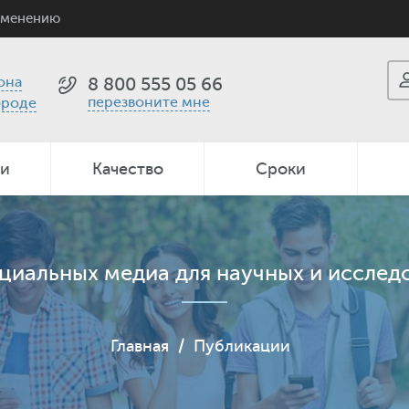
именению
она
8 800 555 05 66
перезвоните мне
ороде
ии
Качество
Сроки
циальных медиа для научных и исследо
Главная
/
Публикации