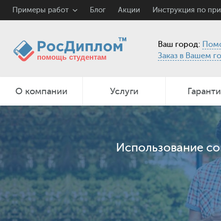
Примеры работ
Блог
Акции
Инструкция по пр
Ваш город:
Пом
Заказ в Вашем г
О компании
Услуги
Гарант
Использование со