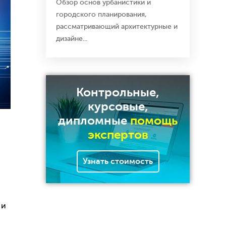
Обзор основ урбанистики и
городского планирования,
рассматривающий архитектурные и
дизайне...
Контрольные,
курсовые,
дипломные
помощь
экспертов
Узнать стоимость
и