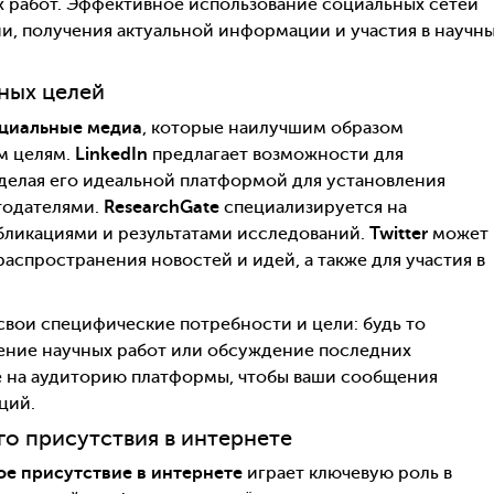
 работ. Эффективное использование социальных сетей
и, получения актуальной информации и участия в научн
ных целей
циальные медиа
, которые наилучшим образом
м целям.
LinkedIn
предлагает возможности для
делая его идеальной платформой для установления
тодателями.
ResearchGate
специализируется на
бликациями и результатами исследований.
Twitter
может
спространения новостей и идей, а также для участия в
свои специфические потребности и цели: будь то
ние научных работ или обсуждение последних
е на аудиторию платформы, чтобы ваши сообщения
ций.
о присутствия в интернете
е присутствие в интернете
играет ключевую роль в