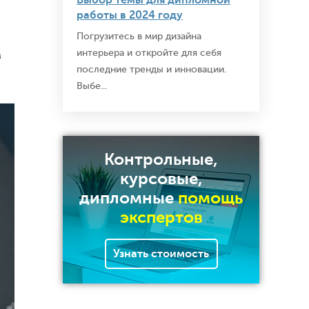
Выбор темы для дипломной
работы в 2024 году
Погрузитесь в мир дизайна
интерьера и откройте для себя
м
последние тренды и инновации.
Выбе...
Контрольные,
курсовые,
дипломные
помощь
экспертов
Узнать стоимость