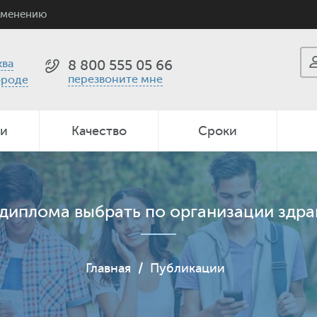
именению
ва
8 800 555 05 66
перезвоните мне
ороде
ии
Качество
Сроки
диплома выбрать по организации здр
Главная
/
Публикации