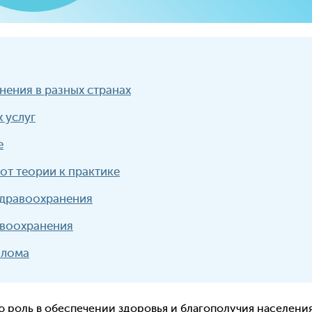
ения в разных странах
 услуг
е
от теории к практике
здравоохранения
авоохранения
плома
 роль в обеспечении здоровья и благополучия населения