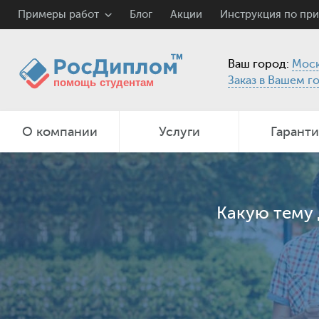
Примеры работ
Блог
Акции
Инструкция по пр
Ваш город:
Моск
Заказ в Вашем г
О компании
Услуги
Гарант
Какую тему 