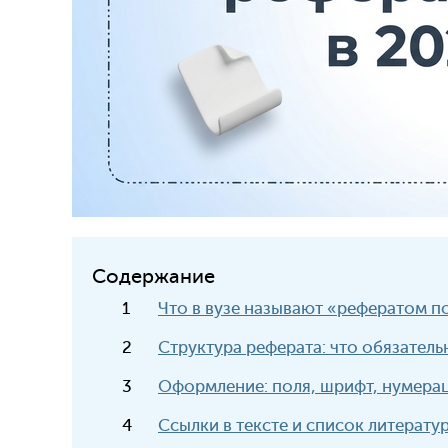
Содержание
Что в вузе называют «рефератом п
Структура реферата: что обязатель
Оформление: поля, шрифт, нумерац
Ссылки в тексте и список литерату