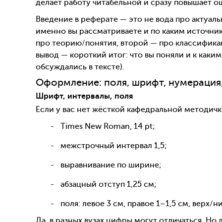
делает работу читабельной и сразу повышает 
Введение в реферате — это не вода про актуальн
именно вы рассматриваете и по каким источник
про теорию/понятия, второй — про классифика
вывод — короткий итог: что вы поняли и к каки
обсуждались в тексте).
Оформление: поля, шрифт, нумерация,
Шрифт, интервалы, поля
Если у вас нет жёсткой кафедральной методичк
Times New Roman, 14 pt;
межстрочный интервал 1,5;
выравнивание по ширине;
абзацный отступ 1,25 см;
поля: левое 3 см, правое 1–1,5 см, верх/ни
Да, в разных вузах цифры могут отличаться. Но