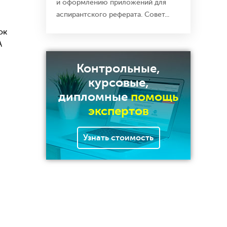
и оформлению приложений для
аспирантского реферата. Совет...
ок
А
Контрольные,
курсовые,
дипломные
помощь
экспертов
Узнать стоимость