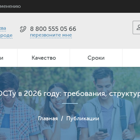
именению
ва
8 800 555 05 66
перезвоните мне
ороде
ии
Качество
Сроки
СТу в 2026 году: требования, структур
Главная
/
Публикации