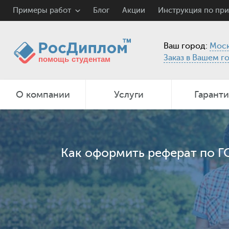
Примеры работ
Блог
Акции
Инструкция по пр
Ваш город:
Моск
Заказ в Вашем г
О компании
Услуги
Гарант
Как оформить реферат по ГО