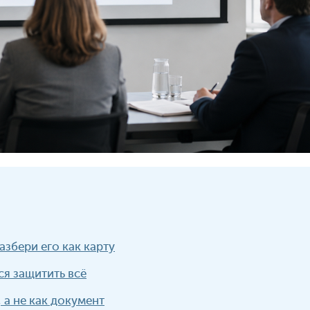
збери его как карту
ся защитить всё
, а не как документ