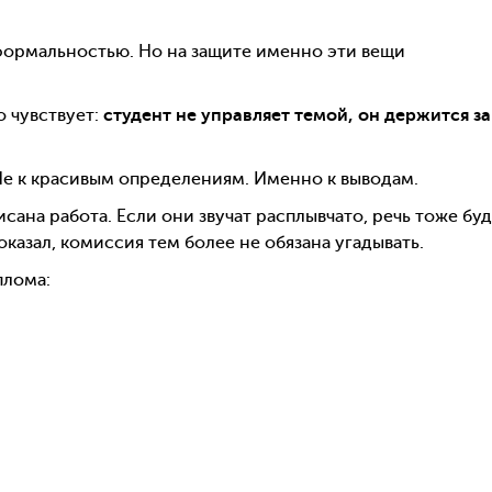
я формальностью. Но на защите именно эти вещи
о чувствует:
студент не управляет темой, он держится за
 Не к красивым определениям. Именно к выводам.
сана работа. Если они звучат расплывчато, речь тоже бу
оказал, комиссия тем более не обязана угадывать.
плома: