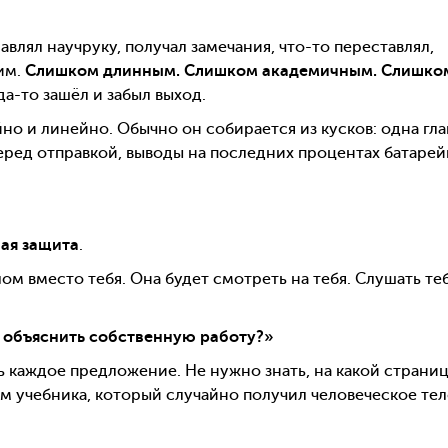
авлял научруку, получал замечания, что-то переставлял,
им.
Слишком длинным. Слишком академичным. Слишко
да-то зашёл и забыл выход.
но и линейно. Обычно он собирается из кусков: одна гла
 перед отправкой, выводы на последних процентах батарей
вая защита
.
ом вместо тебя. Она будет смотреть на тебя. Слушать теб
гу объяснить собственную работу?»
 каждое предложение. Не нужно знать, на какой страни
ом учебника, который случайно получил человеческое тел