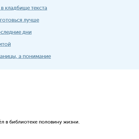
 в кладбище текста
готовься лучше
оследние дни
итой
раницы, а понимание
ёл в библиотеке половину жизни.