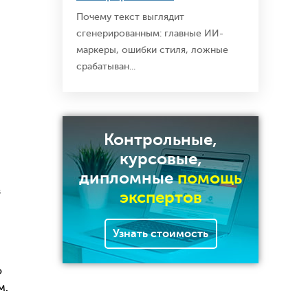
Почему текст выглядит
сгенерированным: главные ИИ-
маркеры, ошибки стиля, ложные
срабатыван...
Контрольные,
курсовые,
дипломные
помощь
з
экспертов
Узнать стоимость
о
м.