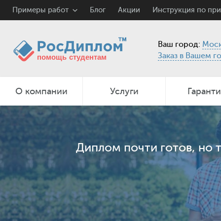
Примеры работ
Блог
Акции
Инструкция по пр
Ваш город:
Моск
Заказ в Вашем г
О компании
Услуги
Гарант
Диплом почти готов, но 