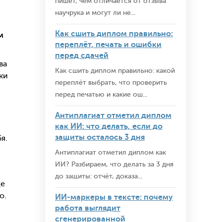
пишет, чем отличается от отзыва
научрука и могут ли не...
Как сшить диплом правильно:
м
переплёт, печать и ошибки
перед сдачей
ва
Как сшить диплом правильно: какой
ки
переплёт выбрать, что проверить
перед печатью и какие ош...
Антиплагиат отметил диплом
как ИИ: что делать, если до
защиты осталось 3 дня
я.
Антиплагиат отметил диплом как
ИИ? Разбираем, что делать за 3 дня
до защиты: отчёт, доказа...
це
о.
ИИ-маркеры в тексте: почему
работа выглядит
сгенерированной