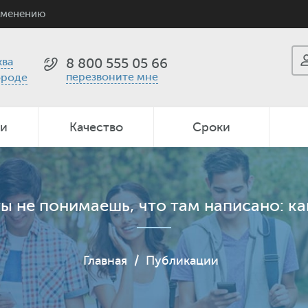
именению
ва
8 800 555 05 66
перезвоните мне
ороде
ии
Качество
Сроки
ты не понимаешь, что там написано: ка
Главная
/
Публикации