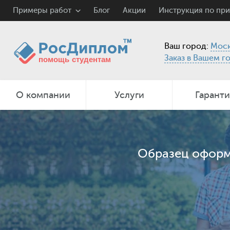
Примеры работ
Блог
Акции
Инструкция по пр
Ваш город:
Моск
Заказ в Вашем г
О компании
Услуги
Гарант
Образец оформл