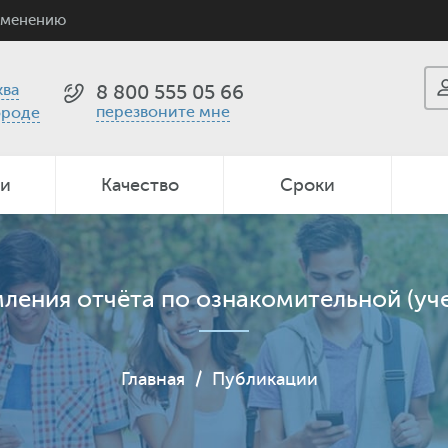
именению
ва
8 800 555 05 66
перезвоните мне
ороде
ии
Качество
Сроки
ения отчёта по ознакомительной (уч
Главная
/
Публикации