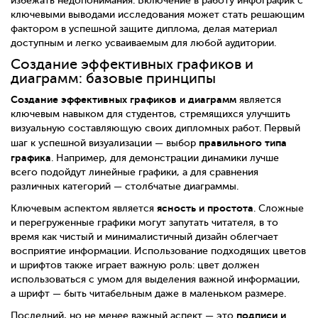
избежать недопонимания. Включение в работу инфографик с
ключевыми выводами исследования может стать решающим
фактором в успешной защите диплома, делая материал
доступным и легко усваиваемым для любой аудитории.
Создание эффективных графиков и
диаграмм: базовые принципы
Создание эффективных графиков и диаграмм
является
ключевым навыком для студентов, стремящихся улучшить
визуальную составляющую своих дипломных работ. Первый
правильного типа
шаг к успешной визуализации — выбор
графика
. Например, для демонстрации динамики лучше
всего подойдут линейные графики, а для сравнения
различных категорий — столбчатые диаграммы.
ясность и простота
Ключевым аспектом является
. Сложные
и перегруженные графики могут запутать читателя, в то
время как чистый и минималистичный дизайн облегчает
восприятие информации. Использование подходящих цветов
и шрифтов также играет важную роль: цвет должен
использоваться с умом для выделения важной информации,
а шрифт — быть читабельным даже в маленьком размере.
подписи и
Последний, но не менее важный аспект — это