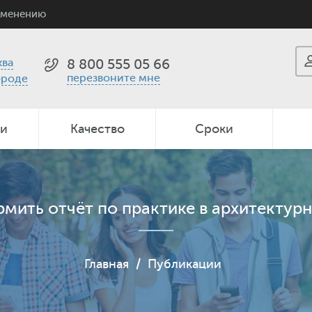
именению
ва
8 800 555 05 66
перезвоните мне
ороде
ии
Качество
Сроки
рмить отчёт по практике в архитектур
Главная
/
Публикации