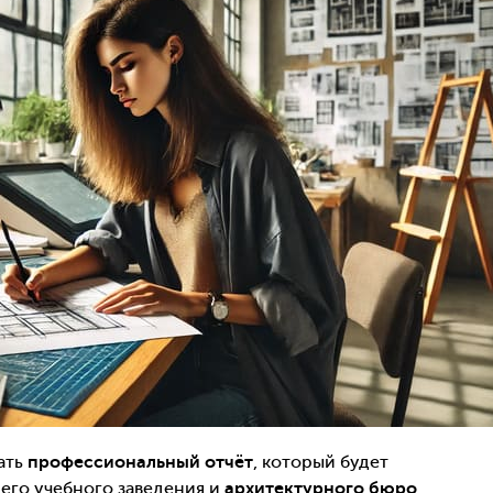
ать
профессиональный отчёт
, который будет
его учебного заведения и
архитектурного бюро
.