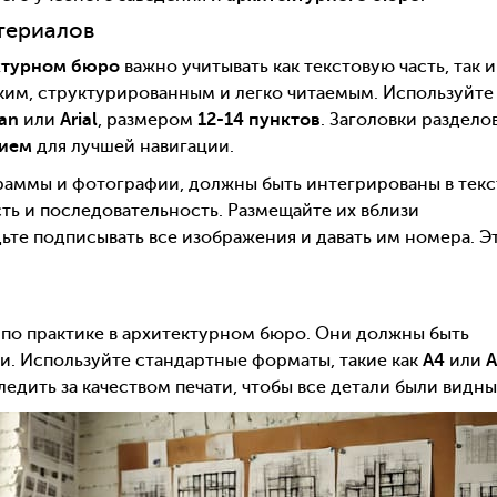
териалов
ектурном бюро
важно учитывать как текстовую часть, так и
тким, структурированным и легко читаемым. Используйте
an
или
Arial
, размером
12-14 пунктов
. Заголовки раздело
ием
для лучшей навигации.
аграммы и фотографии, должны быть интегрированы в текс
сть и последовательность. Размещайте их вблизи
ьте подписывать все изображения и давать им номера. Э
 по практике в архитектурном бюро. Они должны быть
и. Используйте стандартные форматы, такие как
A4
или
A
едить за качеством печати, чтобы все детали были видны