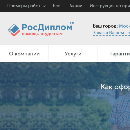
Примеры работ
Блог
Акции
Инструкция по пр
Ваш город:
Моск
Заказ в Вашем г
О компании
Услуги
Гарант
Как офо