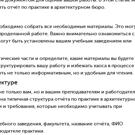
м документом для оценки вашей работы. В этой статье 
ть отчёт по практике в архитектурном бюро.
еобходимо собрать все необходимые материалы. Это мог
 проделанной работе. Важно внимательно ознакомиться с
огут быть установлены вашим учебным заведением или
гические части и определите, какие материалы вы будете
труктурировать вашу работу и избежать хаоса в процессе
ыть не только информативным, но и удобным для чтения.
ектуре
е только вам, но и вашим преподавателям и работодате
а типичная структура отчёта по практике в архитектур
 и требования, которые необходимо учитывать при
ебного заведения, факультета, название отчёта, ФИО
оводителе практики.