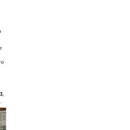
в
т
то
3
,
.