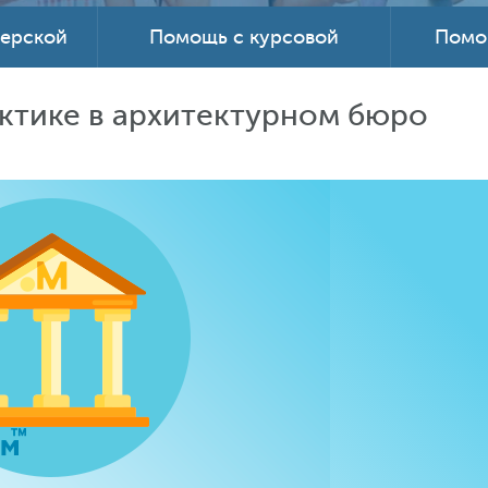
терской
Помощь с курсовой
Помо
актике в архитектурном бюро