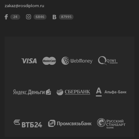
zakaz@rosdiplom.ru
24
6846
87995