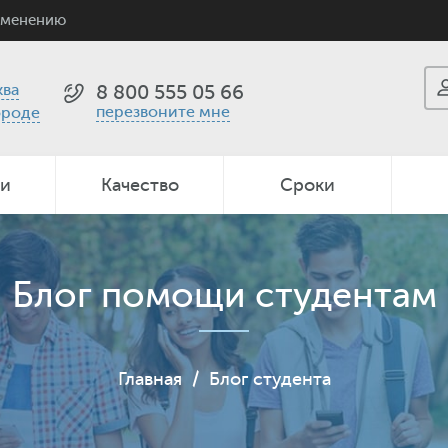
именению
ва
8 800 555 05 66
перезвоните мне
ороде
ии
Качество
Сроки
Блог помощи студентам
Главная
/
Блог студента