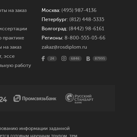
ты на заказ
Москва:
(495) 987-4136
Петербург:
(812) 448-5335
иссертации
Волгоград:
(8442) 98-6161
о практике
Регионы:
8-800-555-05-66
 на заказ
zakaz@rosdiplom.ru
,
эссе
24
6846
87995
льную работу
рированию информации заданной
яется готовым научным трудом, тем