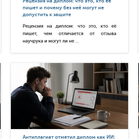
Рецензия на диплом: что это, кто её
пишет и почему без неё могут не
допустить к защите
Рецензия на диплом: что это, кто её
пишет, чем отличается от отзыва
научрука и могут ли не ...
Антиплагиат отметил диплом как ИИ: