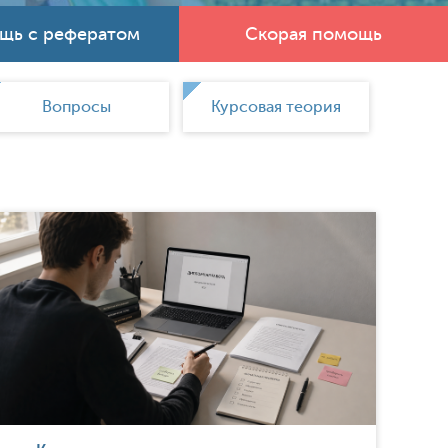
щь с рефератом
Скорая помощь
Вопросы
Курсовая теория
Курсо