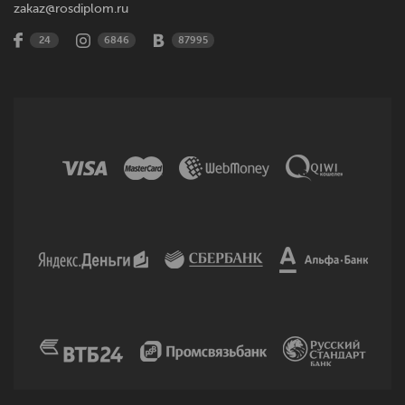
zakaz@rosdiplom.ru
24
6846
87995