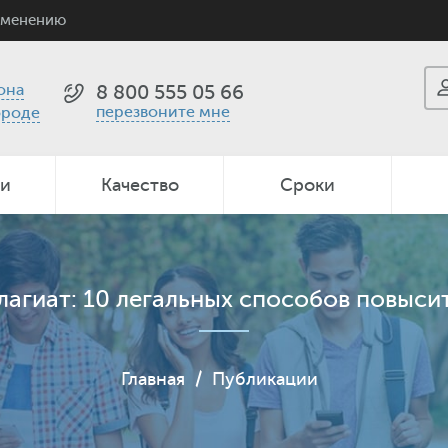
именению
она
8 800 555 05 66
перезвоните мне
ороде
ии
Качество
Сроки
лагиат: 10 легальных способов повыси
Главная
/
Публикации