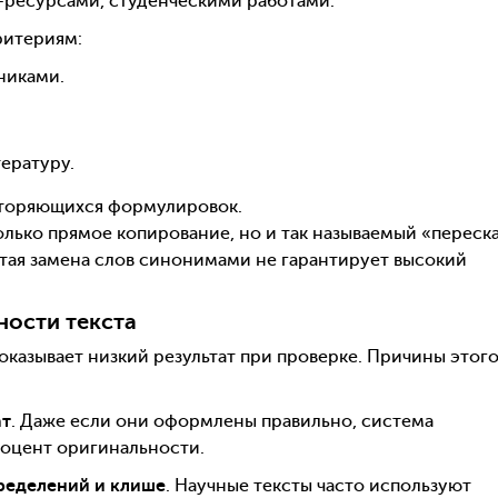
т-ресурсами, студенческими работами.
ритериям:
никами.
ературу.
вторяющихся формулировок.
олько прямое копирование, но и так называемый «переск
ая замена слов синонимами не гарантирует высокий
ности текста
оказывает низкий результат при проверке. Причины этог
ат
. Даже если они оформлены правильно, система
процент оригинальности.
ределений и клише
. Научные тексты часто используют