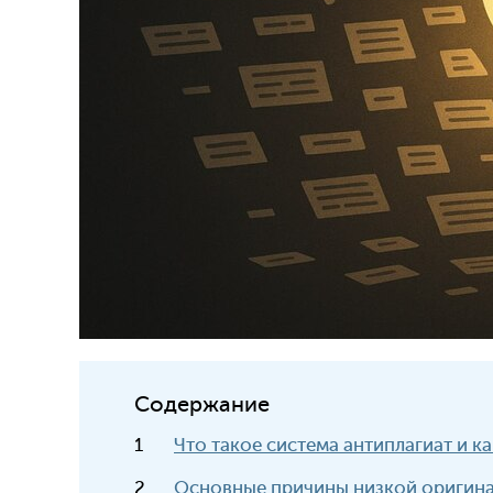
Содержание
Что такое система антиплагиат и к
Основные причины низкой оригина