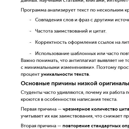
данных: научными статьями, книгами, интерне
Программа анализирует текст по нескольким к
Совпадения слов и фраз с другими источ
Частота заимствований и цитат.
Корректность оформления ссылок на лит
Использование шаблонных или часто по
Важно понимать, что антиплагиат выявляет не т
с минимальными изменениями». Поэтому прост
процент
уникальности текста
.
Основные причины низкой оригиналь
Студенты часто удивляются, почему их работа п
кроются в особенностях написания текста.
Первая причина —
чрезмерное количество цит
учитывает их как заимствования, что снижает 
Вторая причина —
повторение стандартных оп