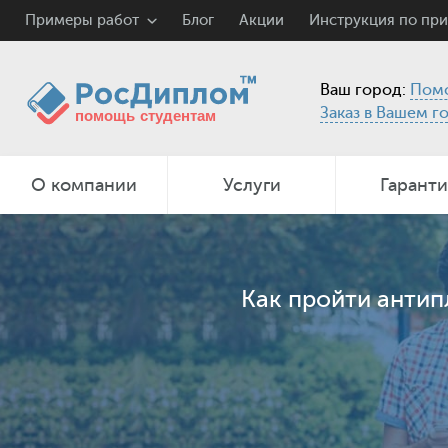
Примеры работ
Блог
Акции
Инструкция по пр
Ваш город:
Пом
Заказ в Вашем г
О компании
Услуги
Гарант
Как пройти антип