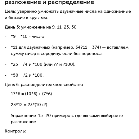
разложение и распределение
Цель: уверенно умножать двузначные числа на однозначные
и близкие к круглым.
День
5: умножение на 9, 11, 25, 50
*9 = *10 - число.
*11 для двузначных (например, 34?11 = 374) — вставляем
сумму цифр в середину, если без переноса.
*25 = /4 и *100 (или ?? и ?100).
*50 = /2 и *100.
День 6: распределительное свойство
17*6 = (10*6) + (7*6).
23*12 = 23*(10+2).
Упражнение: 15–20 примеров, где вы сами выбираете
разложение.
Контроль: