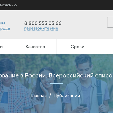
именению
ва
8 800 555 05 66
перезвоните мне
ороде
ии
Качество
Сроки
ование в России. Всероссийский списо
Главная
/
Публикации