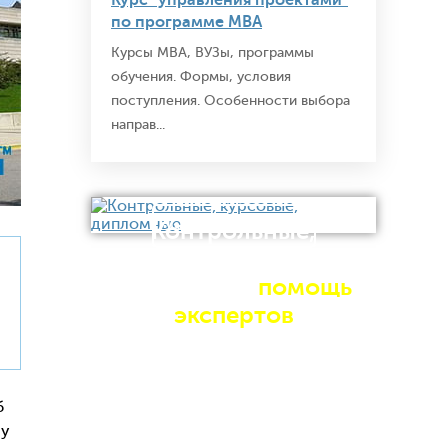
Курс "управления проектами"
по программе MBA
Курсы MBA, ВУЗы, программы
обучения. Формы, условия
поступления. Особенности выбора
направ...
Узнать стоимость
Контрольные,
курсовые,
дипломные
помощь
экспертов
б
 у