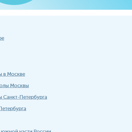
ре
ы в Москве
колы Москвы
ы Санкт-Петербурга
Петербурга
и южной части России