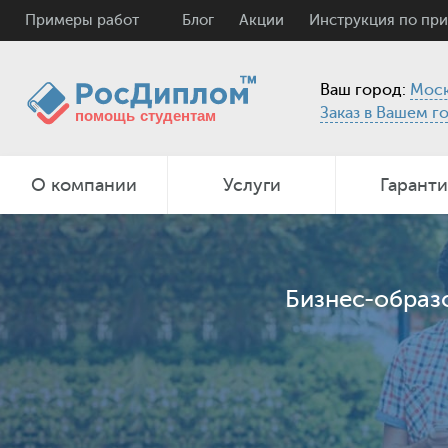
Примеры работ
Блог
Акции
Инструкция по пр
Ваш город:
Моск
Заказ в Вашем г
О компании
Услуги
Гарант
Бизнес-образ