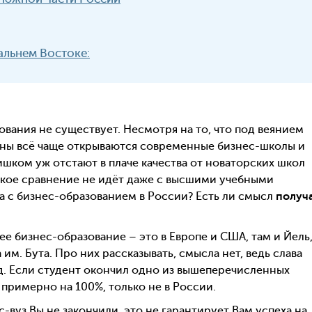
альнем Востоке:
ования не существует. Несмотря на то, что под веянием
аны всё чаще открываются современные бизнес-школы и
ишком уж отстают в плаче качества от новаторских школ
 какое сравнение не идёт даже с высшими учебными
ла с бизнес-образованием в России? Есть ли смысл
получ
ее бизнес-образование – это в Европе и США, там и Йель,
им. Бута. Про них рассказывать, смысла нет, ведь слава
д. Если студент окончил одно из вышеперечисленных
 примерно на 100%, только не в России.
вуз Вы не закончили, это не гарантирует Вам успеха на