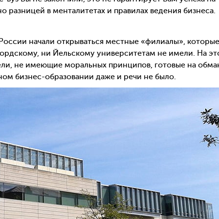
 разницей в менталитетах и правилах ведения бизнеса.
в России начали открываться местные «филиалы», которы
фордскому, ни Йельскому университетам не имели. На э
ли, не имеющие моральных принципов, готовые на обма
ном бизнес-образовании даже и речи не было.