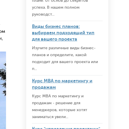
плане: от основ до секретов
успеха. В нашем полном
руководст...
е
Виды бизнес планов:
том
выбираем подходящий тип
н,
для вашего проекта
Изучите различные виды бизнес-
планов и определите, какой
подходит для вашего проекта или
п...
Курс MBA по маркетингу и
продажам
Курс MBA по маркетингу и
продажам - решение для
менеджеров, которые хотят
заниматься увели...