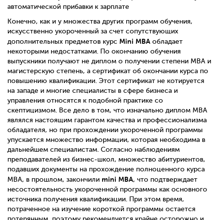
автоматической прибавки к зарплате
Конечно, как и у множества других программ обучения,
искусственно укороченный за счет сопутствующих
Mini MBA
дополнительных предметов курс
обладает
некоторыми недостатками. По окончанию обучения
выпускники получают не диплом о получении степени MBA и
магистерскую степень, а сертификат об окончании курса по
повышению квалификации. Этот сертификат не котируется
на западе и многие специалисты в сфере бизнеса и
управления относятся к подобной практике со
скептицизмом. Все дело в том, что изначально диплом MBA
являлся настоящим гарантом качества и профессионализма
обладателя, но при прохождении укороченной программы
упускается множество информации, которая необходима в
дальнейшем специалистам. Согласно наблюдениям
преподавателей из бизнес-школ, множество абитуриентов,
подавших документы на прохождение полноценного курса
mini
MBA
MBA, в прошлом, закончили
, что подтверждает
несостоятельность укороченной программы как основного
источника получения квалификации. При этом время,
потраченное на изучение короткой программы остается
потерянным, поэтому рекомендуется крайне осторожно и