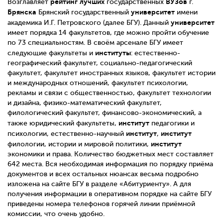
рейтинг лучших
ВУЗов
Возглавляет
государственных
г.
Брянска
университет
Брянский государственный
имени
университет
академика И.Г. Петровского (далее БГУ). Данный
имеет порядка 14 факультетов, где можно пройти обучение
по 73 специальностям. В своём арсенале БГУ имеет
институты
следующие факультеты и
: естественно-
географический факультет, социально-педагогический
факультет, факультет иностранных языков, факультет истории
и международных отношений, факультет психологии,
рекламы и связи с общественностью, факультет технологии
и дизайна, физико-математический факультет,
филологический факультет, финансово-экономический, а
институт
также юридический факультеты,
педагогики и
институт
институт
психологии, естественно-научный
,
институт
филологии, истории и мировой политики,
экономики и права. Количество бюджетных мест составляет
642 места. Вся необходимая информация по порядку приёма
документов и всех остальных нюансах весьма подробно
изложена на сайте БГУ в разделе «Абитуриенту». А для
получения информации в оперативном порядке на сайте БГУ
приведены номера телефонов горячей линии приёмной
комиссии, что очень удобно.