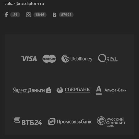
zakaz@rosdiplom.ru
24
6846
87995