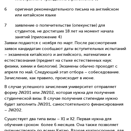
оригинал рекомендательного письма на английском
или китайском языке
заявление о попечительстве (опекунстве) для
студентов, не достигших 18 лет на момент начала
занятий (приложение 4)
Заявки подаются с ноября по март. После рассмотрения
заявок кандидатам сообщают даты вступительных испытаний
– экзаменов китайского и английского, математики и
естествознания (предмет на стыке естественных наук:
физики, химии и биологии). Экзамены обычно проходят с
апреля по май. Следующий этап отбора – собеседование.
Зачисление, как правило, происходит в июне.
В случае успешного зачисления университет отправляет
форму
JW
201 или
JW
202, которая нужна для получения
студенческой визы. В случае получения стипендии нужно
будет заполнить JW201, самостоятельного финансирования
– JW202.
Существует два типа визы –
X
1 и
X
2. Первая нужна для
обучения сроком
более 6 месяцев. Она также позволяет
путешествовать по всему Китаю. Вторая краткосрочная, для