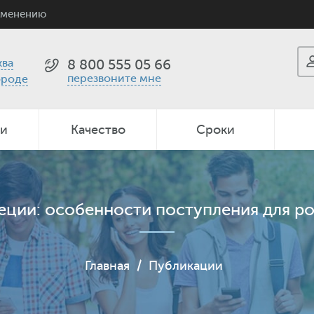
именению
ва
8 800 555 05 66
перезвоните мне
ороде
ии
Качество
Сроки
веции: особенности поступления для р
Главная
/
Публикации