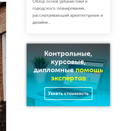
Обзор основ урбанистики и
городского планирования,
рассматривающий архитектурные и
дизайне...
Контрольные,
курсовые,
дипломные
помощь
экспертов
Узнать стоимость