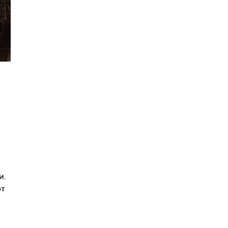
и.
от