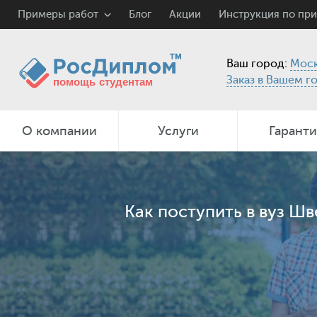
Примеры работ
Блог
Акции
Инструкция по пр
Ваш город:
Моск
Заказ в Вашем г
О компании
Услуги
Гарант
Как поступить в вуз Ш