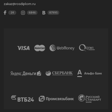
zakaz@rosdiplom.ru
24
6846
87995