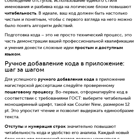
соблюдение отступов, использование единого стиля
именования и разбивка кода на логические блоки повышают
читабельность
. В идеале, ваш код должен быть настолько
чистым и понятным, чтобы с первого взгляда на него можно
было понять алгоритм действий.
Подготовка кода – это не просто технический процесс, это
часть демонстрации вашей профессиональной квалификации
простым и доступным
и умения донести сложные идеи
языком
.
Ручное добавление кода в приложение:
шаг за шагом
ручного добавления кода
Для успешного
в приложение
магистерской диссертации следуйте проверенному
пошаговому процессу
. Во-первых, отформатируйте код в
соответствии с требованиями ГОСТ: выберите читабельный
моноширинный шрифт, такой как Courier New, размером 12
pt. Это упростит чтение и позволит выдержать единообразие
текста.
Отступы
нумерация строк
и
значительно повышают
читабельность кода и удобство его анализа. Каждый новый
блок кода или логический раздел должен начинаться с