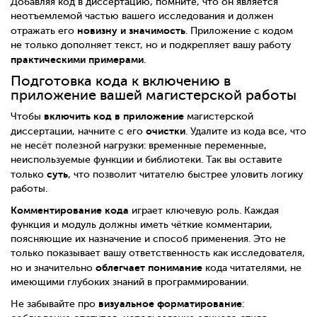
Добавляя код в диссертацию, помните, что он является
неотъемлемой частью вашего исследования и должен
новизну и значимость
отражать его
. Приложение с кодом
не только дополняет текст, но и подкрепляет вашу работу
практическими примерами
.
Подготовка кода к включению в
приложение вашей магистерской работы
включить код в приложение
Чтобы
магистерской
очистки
диссертации, начните с его
. Удалите из кода все, что
не несёт полезной нагрузки: временные переменные,
неиспользуемые функции и библиотеки. Так вы оставите
суть
только
, что позволит читателю быстрее уловить логику
работы.
Комментирование кода
играет ключевую роль. Каждая
функция и модуль должны иметь чёткие комментарии,
поясняющие их назначение и способ применения. Это не
только показывает вашу ответственность как исследователя,
облегчает понимание
но и значительно
кода читателями, не
имеющими глубоких знаний в программировании.
визуальное форматирование
Не забывайте про
: