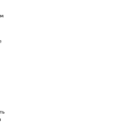
ом
е
ть
ы