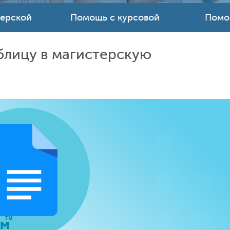
терской
Помощь с курсовой
Помо
блицу в магистерскую