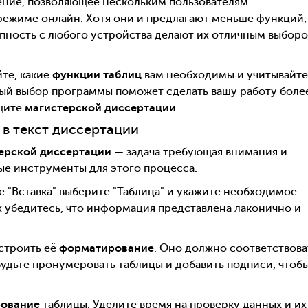
ние, позволяющее нескольким пользователям
режиме онлайн. Хотя они и предлагают меньше функций,
упность с любого устройства делают их отличным выбор
те, какие
функции таблиц
вам необходимы и учитывайте
ьный выбор программы поможет сделать вашу работу боле
ащите
магистерской диссертации
.
 в текст диссертации
ерской диссертации
— задача требующая внимания и
ые инструменты для этого процесса.
ке "Вставка" выберите "Таблица" и укажите необходимое
х убедитесь, что информация представлена лаконично и
строить её
форматирование
. Оно должно соответствова
будьте пронумеровать таблицы и добавить подписи, чтоб
рование
таблицы. Уделите время на проверку данных и их