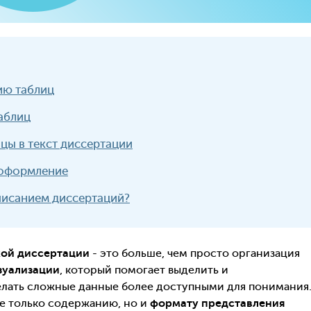
ию таблиц
аблиц
цы в текст диссертации
 оформление
писанием диссертаций?
кой диссертации
- это больше, чем просто организация
зуализации
, который помогает выделить и
лать сложные данные более доступными для понимания.
не только содержанию, но и
формату представления