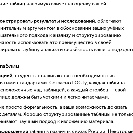
ние таблиц напрямую влияет на оценку вашей
онстрировать результаты исследований
, облегчают
олнительным аргументом в обосновании ваших учёных
тщательного подхода к анализу и структурированию
ожность использовать это преимущество в своей
ировать глубину анализа и серьёзность вашего подхода 
таблиц
ацией
, студенты сталкиваются с необходимостью
ятыми стандартами. Согласно ГОСТу, каждая таблица
асположенные над таблицей, а каждый столбец — свой
блице должны быть чёткими и легко читаемыми.
е просто формальность, а ваша возможность доказать
 деталям. Хорошо структурированные таблицы не тольк
ркивают научный подход к изложению материала.
оформления
таблиц в различных вузах России. Некоторы