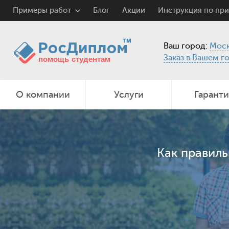
Примеры работ
Блог
Акции
Инструкция по пр
Ваш город:
Моск
Заказ в Вашем г
О компании
Услуги
Гарант
Как правиль