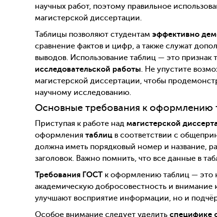
научных работ, поэтому правильное использова
магистерской диссертации.
Таблицы позволяют студентам
эффективно дем
сравнение фактов и цифр, а также служат доп
выводов. Использование таблиц — это признак 
исследовательской работы
. Не упустите возм
магистерской диссертации, чтобы продемонстр
научному исследованию.
Основные требования к оформлению 
Приступая к работе над
магистерской диссерт
оформления
таблиц
в соответствии с общеприн
должна иметь порядковый номер и название, р
заголовок. Важно помнить, что все данные в та
Требования ГОСТ
к оформлению таблиц — это н
академическую добросовестность и внимание к
улучшают восприятие информации, но и подчё
Особое внимание следует уделить
специфике 