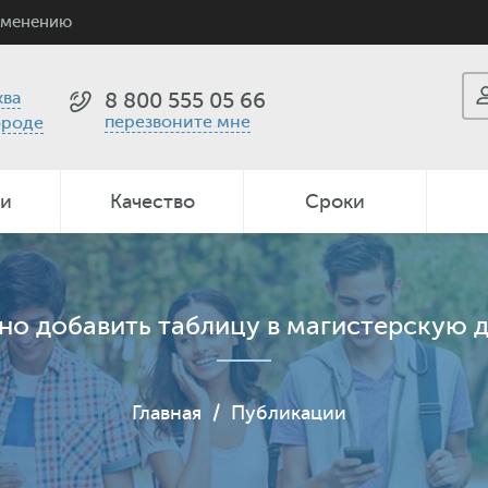
именению
ва
8 800 555 05 66
перезвоните мне
ороде
ии
Качество
Сроки
но добавить таблицу в магистерскую
Главная
/
Публикации