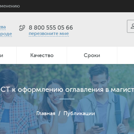
именению
ва
8 800 555 05 66
перезвоните мне
ороде
ии
Качество
Сроки
СТ к оформлению оглавления в магис
Главная
/
Публикации