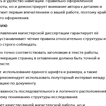
ть и удобство навигации. Правильно оформленное
оты, но и демонстрирует внимание автора к деталям и
ужит первым впечатлением о вашей работе, поэтому кра
го оформления.
нию
лавления магистерской диссертации гарантирует её
устанавливает чёткие правила относительно структуры и
о строго соблюдать.
 точно соответствовать заголовкам в тексте работы,
умерация страниц в оглавлении должна быть точной и
ексте.
е
: использование единого шрифта и размера, а также
е рекомендует использовать полуторный интервал между
гацию по документу.
 важность последовательного и логичного расположени
чшему пониманию структуры исследования.
ет качество вашей магистерской работы, но и