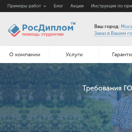
Примеры работ
Блог
Акции
Инструкция по пр
Ваш город:
Моск
Заказ в Вашем г
О компании
Услуги
Гарант
Требования ГО