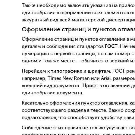
Также необходимо включить указания на прилож
единообразие в оформлении всех элементов ог
аккуратный вид всей магистерской диссертаци
Оформление страниц и пунктов оглав
Оформление страниц и пунктов оглавления в м
деталям и соблюдения стандартов
ГОСТ
. Начн
нумерацию с первой страницы, но сам номер ст
одном и том же месте — обычно это верхний и
Перейдем к
типографике и шрифтам
. ГОСТ ре
например, Times New Roman или Arial, размером
внешний вид документа. Шрифт в оглавлении д
единообразие документа.
Касательно оформления пунктов оглавления, к
соответствующего раздела в тексте. Важно сох
подзаголовков, что способствует удобству нави
Соблюдение этих правил не только улучшает во
профессионализм и аккуратность как исследова