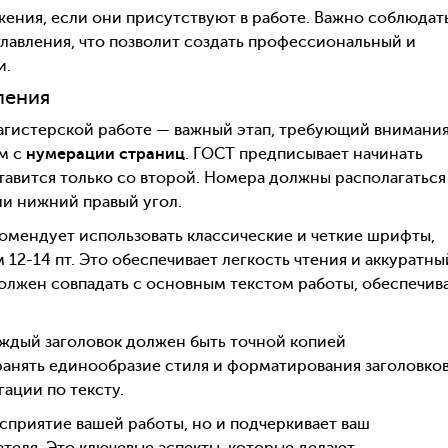
ения, если они присутствуют в работе. Важно соблюдат
лавления, что позволит создать профессиональный и
и.
ления
агистерской работе — важный этап, требующий внимания
ем с
нумерации страниц
. ГОСТ предписывает начинать
авится только со второй. Номера должны располагаться
ли нижний правый угол.
комендует использовать классические и четкие шрифты,
 12-14 пт. Это обеспечивает легкость чтения и аккуратны
олжен совпадать с основным текстом работы, обеспечив
аждый заголовок должен быть точной копией
ранять единообразие стиля и форматирования заголовков
гации по тексту.
сприятие вашей работы, но и подчеркивает ваш
теля. Это ключевые аспекты, которые делают