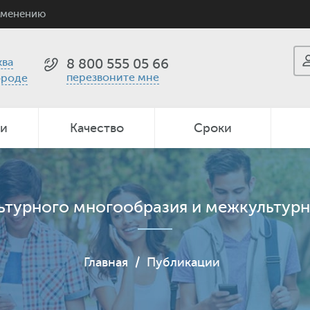
именению
ва
8 800 555 05 66
перезвоните мне
ороде
ии
Качество
Сроки
ьтурного многообразия и межкультур
Главная
/
Публикации