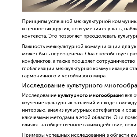
Принципы успешной межкультурной коммуникац
и ценностях других, но и умения слушать, наб
контекста. Это позволяет преодолевать культу
Важность межкультурной коммуникации для ук
может быть переоценена. Она способствует р
конфликтов, а также поощряет сотрудничество 
глобализации межкультурная коммуникация ст
гармоничного и устойчивого мира.
Исследование культурного многообра
Исследование
культурного многообразия
включ
изучение культурных различий и сходств межд
интервью, анализ культурных артефактов и ср
ключевыми методами в этой области. Они позво
влияют на общественное взаимодействие, полит
Примеры успешных исследований в области
ку