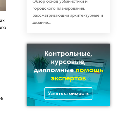
Обзор основ урбанистики и
городского планирования,
рассматривающий архитектурные и
ах
дизайне...
ого
Контрольные,
курсовые,
дипломные
помощь
экспертов
Узнать стоимость
ые