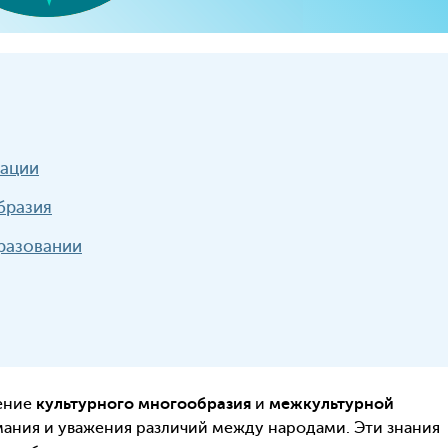
кации
бразия
разовании
ение
культурного многообразия
и
межкультурной
ания и уважения различий между народами. Эти знания