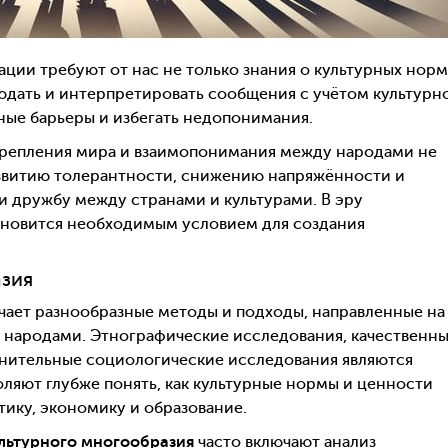
ии требуют от нас не только знания о культурных норм
людать и интерпретировать сообщения с учётом культурн
рные барьеры и избегать недопонимания.
репления мира и взаимопонимания между народами не
азвитию толерантности, снижению напряжённости и
и дружбу между странами и культурами. В эру
ановится необходимым условием для создания
зия
ает разнообразные методы и подходы, направленные на
у народами. Этнографические исследования, качественн
авнительные социологические исследования являются
ляют глубже понять, как культурные нормы и ценности
ику, экономику и образование.
льтурного многообразия
часто включают анализ