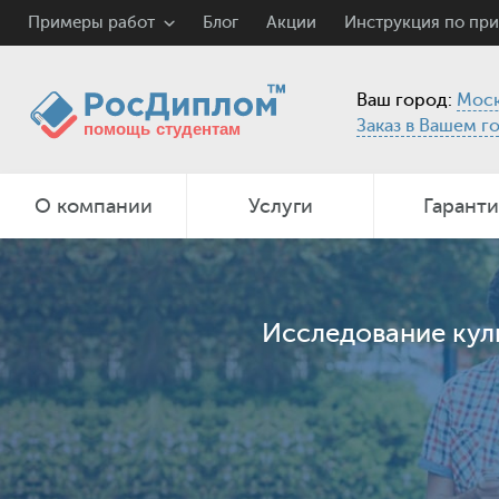
Примеры работ
Блог
Акции
Инструкция по пр
Ваш город:
Моск
Заказ в Вашем г
О компании
Услуги
Гарант
Исследование кул