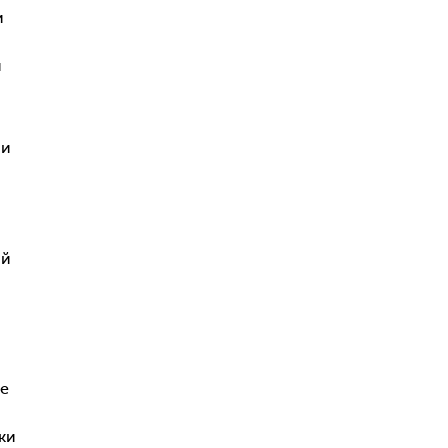
и
и
 и
ий
я
ые
ки