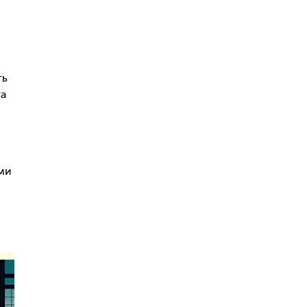
ть
та
ми