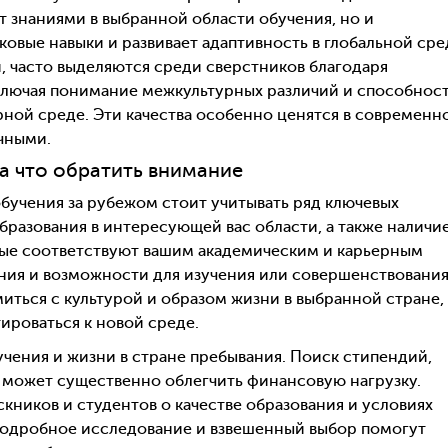
т знаниями в выбранной области обучения, но и
ковые навыки и развивает адаптивность в глобальной сре
, часто выделяются среди сверстников благодаря
ключая понимание межкультурных различий и способнос
рной среде. Эти качества особенно ценятся в современн
ачными.
на что обратить внимание
бучения за рубежом стоит учитывать ряд ключевых
бразования в интересующей вас области, а также наличи
рые соответствуют вашим академическим и карьерным
ения и возможности для изучения или совершенствовани
миться с культурой и образом жизни в выбранной стране,
тироваться к новой среде.
чения и жизни в стране пребывания. Поиск стипендий,
 может существенно облегчить финансовую нагрузку.
кников и студентов о качестве образования и условиях
 Подробное исследование и взвешенный выбор помогут