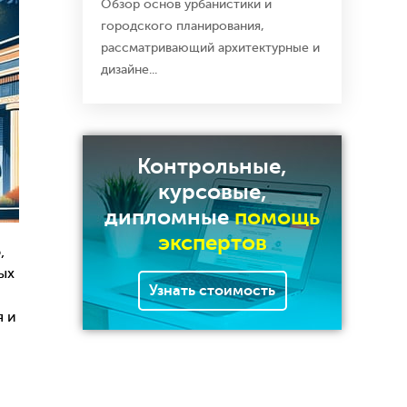
Обзор основ урбанистики и
городского планирования,
рассматривающий архитектурные и
дизайне...
Контрольные,
курсовые,
дипломные
помощь
экспертов
,
ых
Узнать стоимость
я и