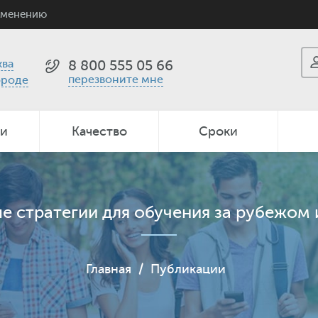
именению
ва
8 800 555 05 66
перезвоните мне
ороде
ии
Качество
Сроки
 стратегии для обучения за рубежом 
Главная
/
Публикации