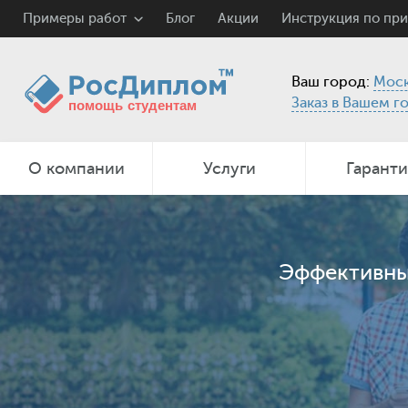
Примеры работ
Блог
Акции
Инструкция по пр
Ваш город:
Моск
Заказ в Вашем г
О компании
Услуги
Гарант
Эффективные