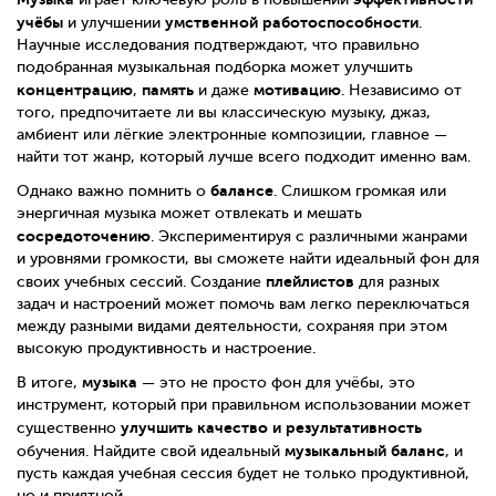
учёбы
умственной работоспособности
и улучшении
.
Научные исследования подтверждают, что правильно
подобранная музыкальная подборка может улучшить
концентрацию
память
мотивацию
,
и даже
. Независимо от
того, предпочитаете ли вы классическую музыку, джаз,
амбиент или лёгкие электронные композиции, главное —
найти тот жанр, который лучше всего подходит именно вам.
балансе
Однако важно помнить о
. Слишком громкая или
энергичная музыка может отвлекать и мешать
сосредоточению
. Экспериментируя с различными жанрами
и уровнями громкости, вы сможете найти идеальный фон для
плейлистов
своих учебных сессий. Создание
для разных
задач и настроений может помочь вам легко переключаться
между разными видами деятельности, сохраняя при этом
высокую продуктивность и настроение.
музыка
В итоге,
— это не просто фон для учёбы, это
инструмент, который при правильном использовании может
улучшить качество и результативность
существенно
музыкальный баланс
обучения. Найдите свой идеальный
, и
пусть каждая учебная сессия будет не только продуктивной,
но и приятной.