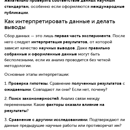
желательно проверить соответствие данных научным
стандартам
международные
, особенно если оформляются
публикации
.
Как интерпретировать данные и делать
выводы
первая часть эксперимента
Сбор данных — это лишь
. После
интерпретация результатов
него следует
, от которой
научных выводов
правильно
зависит качество
. Даже
собранные и оформленные данные
могут быть
бесполезными, если их анализ проводится без четкой
методологии.
Основные этапы интерпретации:
Проверка гипотезы
полученных результатов
1.
. Сравнение
с
ожидаемыми
. Совпадают ли они? Если нет, почему?
Поиск закономерностей
2.
. Анализ связи между
факторы оказали влияние на
переменными. Какие
результаты
?
Сравнение с другими исследованиями
3.
. Подтверждают ли
данные предыдущие научные работы или противоречат им?