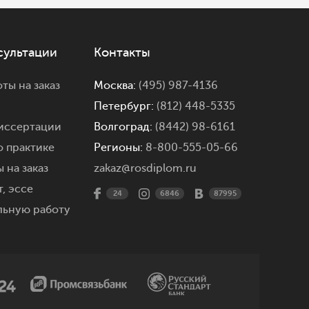
сультации
Контакты
ты на заказ
Москва:
(495) 987-4136
Петербург:
(812) 448-5335
иссертации
Волгоград:
(8442) 98-6161
о практике
Регионы:
8-800-555-05-66
 на заказ
zakaz@rosdiplom.ru
,
эссе
24
6846
87995
льную работу