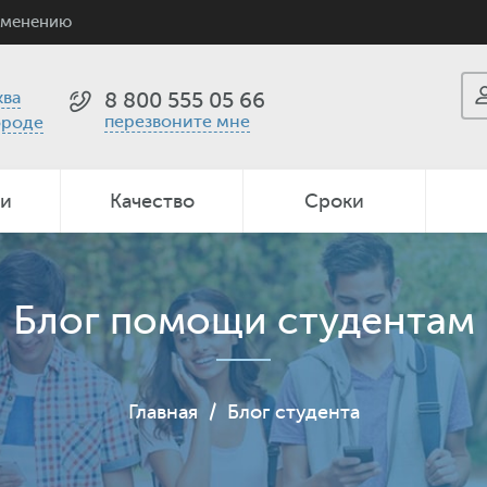
именению
ва
8 800 555 05 66
перезвоните мне
ороде
ии
Качество
Сроки
Блог помощи студентам
Главная
/
Блог студента