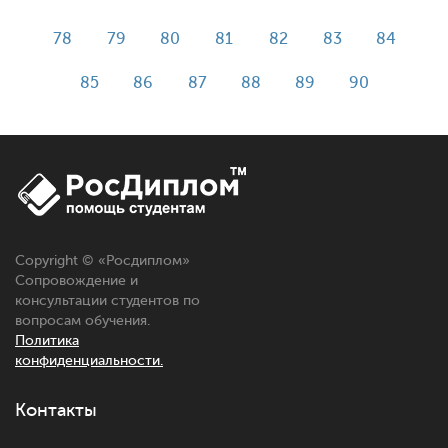
78
79
80
81
82
83
84
85
86
87
88
89
90
Copyright © «
Росдиплом
»
Сопровождение и
консультации студентов по
вопросам обучения.
Политика
конфиденциальности.
Контакты