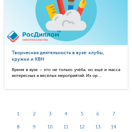
Творческая деятельность в вузе: клубы,
кружки и КВН
Время в вузе – это не только учёба, но ещё и масса
интересных и весёлых мероприятий. Их ор ...
1
2
3
4
5
6
7
8
9
10
11
12
13
14