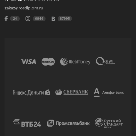
zakaz@rosdiplom.ru
24
6846
87995