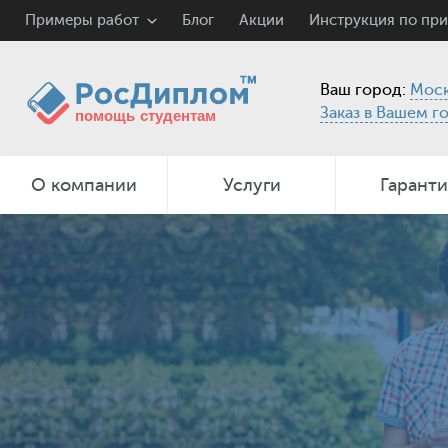
Примеры работ
Блог
Акции
Инструкция по пр
Ваш город:
Моск
Заказ в Вашем г
О компании
Услуги
Гарант