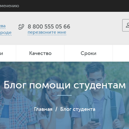
именению
ва
8 800 555 05 66
перезвоните мне
ороде
ии
Качество
Сроки
Блог помощи студентам
Главная
/
Блог студента