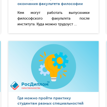
окончания факультета философии
Кем могут работать выпускники
философского факультета после
института. Куда можно трудоуст ...
Где можно пройти практику
студентам разных специальностей