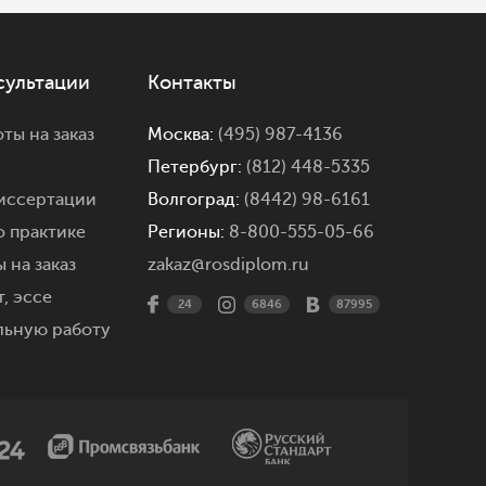
сультации
Контакты
ты на заказ
Москва:
(495) 987-4136
Петербург:
(812) 448-5335
иссертации
Волгоград:
(8442) 98-6161
о практике
Регионы:
8-800-555-05-66
 на заказ
zakaz@rosdiplom.ru
,
эссе
24
6846
87995
льную работу